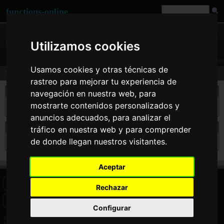
functions-online
Utilizamos cookies
Usamos cookies y otras técnicas de
Search
rastreo para mejorar tu experiencia de
take a search
navegación en nuestra web, para
mostrarte contenidos personalizados y
anuncios adecuados, para analizar el
search results for hlov
tráfico en nuestra web y para comprender
de donde llegan nuestros visitantes.
Sorry but for this searchterm there are no results.
Aceptar
HOME
BLOG
FACEBOOK PAGE
COMMENTS
SEARCH
Rechazar
SITEMAP
IMPRINT
COOKIE CONSENT
Configurar
© 2026 Jan Bogutzki | PHP 7.3.27
Search - functions-online (español)