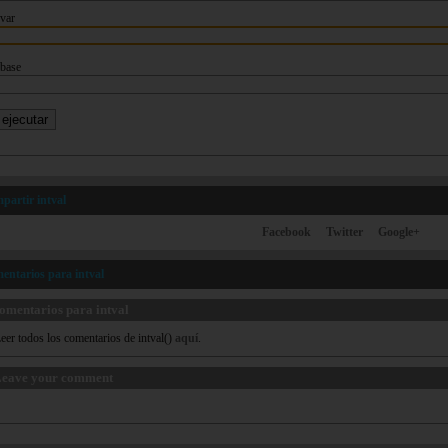
var
base
partir intval
Facebook
Twitter
Google+
entarios para intval
omentarios para intval
eer todos los comentarios de intval()
aquí
.
eave your comment