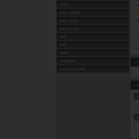
strlen
$
preg_replace
preg_match
$
json_decode
date
md5
rand
strtolower
com
preg_match_all
com
c
L
L