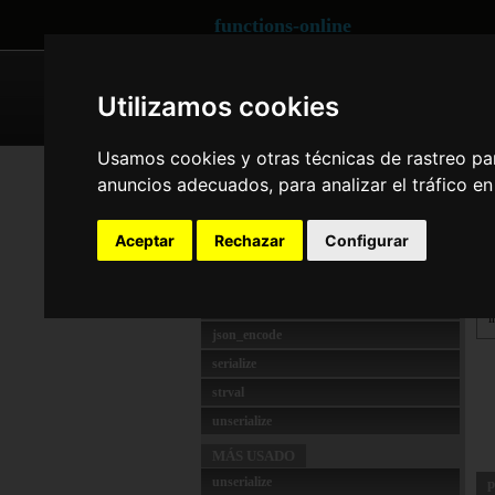
functions-online
ARRAY
CRYPTOGRAPHY
Utilizamos cookies
Usamos cookies y otras técnicas de rastreo pa
GENERAL
int
anuncios adecuados, para analizar el tráfico e
filter_var
d
floatval
Aceptar
Rechazar
Configurar
D
geoDistance
intval
d
json_decode
i
json_encode
serialize
strval
unserialize
MÁS USADO
unserialize
p