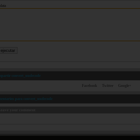
data
partir convert_uudecode
Facebook
Twitter
Google+
entarios para convert_uudecode
eave your comment