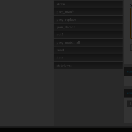
strlen
$
preg_match
preg_replace
json_decode
md5
preg_match_all
rand
date
strtolower
com
com
L