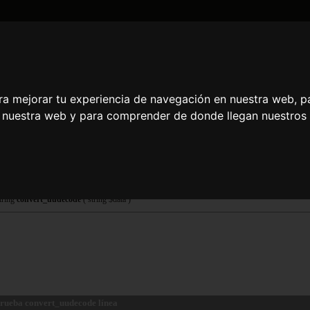
DATE AND TIME
GENERAL
MATH
REGULAR EXPRESSION
STRIN
ra mejorar tu experiencia de navegación en nuestra web, p
nvert_uudecode
de
en
es
n nuestra web y para comprender de donde llegan nuestros v
escripción
onvert_uudecode() escodifica una cadena codificada mediante uuencode.
eclaración de convert_uudecode
tring
convert_uudecode
( string $data )
rueba convert_uudecode línea