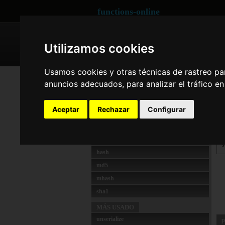
functions-online
ARRAY
CRYPTOGRAPHY
Utilizamos cookies
Usamos cookies y otras técnicas de rastreo pa
CRYPTOGRAPHY
co
anuncios adecuados, para analizar el tráfico e
convert_uudecode
d
convert_uuencode
Aceptar
Rechazar
Configurar
c
crc32
crypt
d
generatePassword
s
hash
md5
mhash
sha1
MÁS USADO
unserialize
p