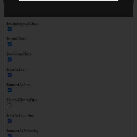
$charCount
$excludeSpecialChars
$capitalChars
$lowercaseChars
$charAsFirst
$numberAsFirst
$SpecialCharAsFirst
$charAsFollowing
$numberAsFollowing