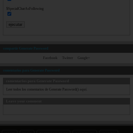
$SpecialCharAsFollowing
compartir Generate Password
Facebook
Twitter
Google+
comentarios para Generate Password
comentarios para Generate Password
Leer todos los comentarios de Generate Password()
aquí
.
Leave your comment