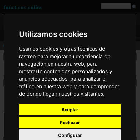
functions-online
Utilizamos cookies
Generate Password
Usamos cookies y otras técnicas de
rastreo para mejorar tu experiencia de
descripción
navegación en nuestra web, para
Generar su propia contraseña con varias opciones. El número de caracteres es libre
mostrarte contenidos personalizados y
como la utilizada ajustable personajes, también.
anuncios adecuados, para analizar el
declaración de Generate Password
tráfico en nuestra web y para comprender
string
generatePassword
( int $charCount , bool $excludeSpecialChars , bool
de donde llegan nuestros visitantes.
$capitalChars , bool $lowercaseChars , bool $charAsFirst , bool $numberAsFirst ,
bool $SpecialCharAsFirst , bool $charAsFollowing , bool $numberAsFollowing ,
bool $SpecialCharAsFollowing )
Aceptar
Rechazar
Configurar
prueba Generate Password línea