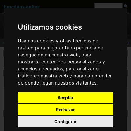
functions-online
Utilizamos cookies
Usamos cookies y otras técnicas de
deg2rad
rastreo para mejorar tu experiencia de
descripción
navegación en nuestra web, para
mostrarte contenidos personalizados y
Esta función convierte a $number desde grados a su equivalente en radianes.
anuncios adecuados, para analizar el
declaración de deg2rad
tráfico en nuestra web y para comprender
float
deg2rad
( float $number )
de donde llegan nuestros visitantes.
Aceptar
Rechazar
prueba deg2rad línea
Configurar
$number