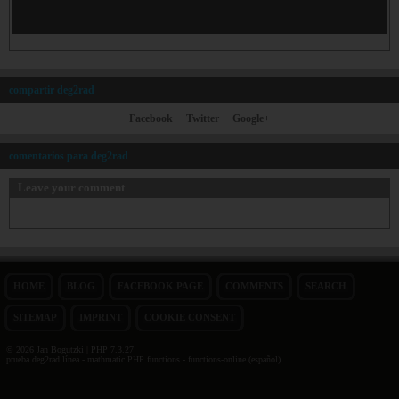
compartir deg2rad
Facebook
Twitter
Google+
comentarios para deg2rad
Leave your comment
HOME
BLOG
FACEBOOK PAGE
COMMENTS
SEARCH
SITEMAP
IMPRINT
COOKIE CONSENT
© 2026 Jan Bogutzki | PHP 7.3.27
prueba deg2rad línea - mathmatic PHP functions - functions-online (español)