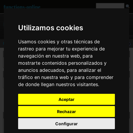
functions-online
Utilizamos cookies
Usamos cookies y otras técnicas de
floor
rastreo para mejorar tu experiencia de
descripción
navegación en nuestra web, para
mostrarte contenidos personalizados y
Devuelve el anterior menor valor entero, redondeando $value si es necesario.
anuncios adecuados, para analizar el
declaración de floor
tráfico en nuestra web y para comprender
float
floor
( float $value )
de donde llegan nuestros visitantes.
Aceptar
Rechazar
prueba floor línea
Configurar
$value