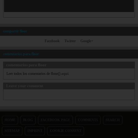
compartir floor
Facebook
Twitter
Google+
comentarios para floor
comentarios para floor
Leer todos los comentarios de floor()
aquí
.
Leave your comment
HOME
BLOG
FACEBOOK PAGE
COMMENTS
SEARCH
SITEMAP
IMPRINT
COOKIE CONSENT